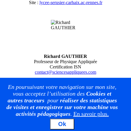
Site :
lycee-serusier-carhaix.ac-rennes.fr
Richard GAUTHIER
Professeur de Physique Appliquée
Certification ISN
contact@sciencesappliquees.com
En poursuivant votre navigation sur mon site,
vous acceptez l’utilisation des
Cookies et
Mentions légales
autres traceurs
pour
réaliser des statistiques
de visites et enregistrer sur votre machine vos
Plan du site
activités pédagogiques
.
En savoir plus.
Suivez moi :