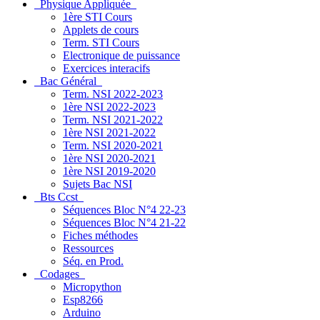
Physique Appliquée
1ère STI Cours
Applets de cours
Term. STI Cours
Electronique de puissance
Exercices interacifs
Bac Général
Term. NSI 2022-2023
1ère NSI 2022-2023
Term. NSI 2021-2022
1ère NSI 2021-2022
Term. NSI 2020-2021
1ère NSI 2020-2021
1ère NSI 2019-2020
Sujets Bac NSI
Bts Ccst
Séquences Bloc N°4 22-23
Séquences Bloc N°4 21-22
Fiches méthodes
Ressources
Séq. en Prod.
Codages
Micropython
Esp8266
Arduino