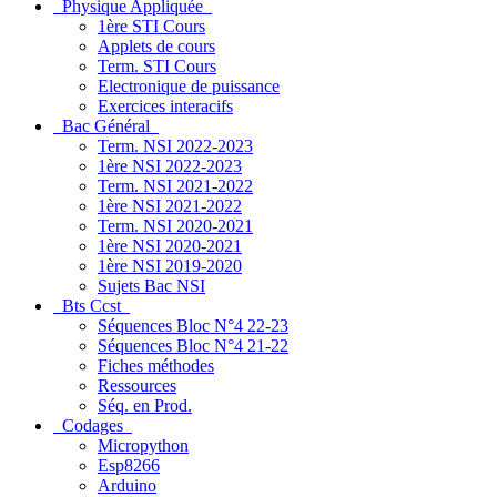
Physique Appliquée
1ère STI Cours
Applets de cours
Term. STI Cours
Electronique de puissance
Exercices interacifs
Bac Général
Term. NSI 2022-2023
1ère NSI 2022-2023
Term. NSI 2021-2022
1ère NSI 2021-2022
Term. NSI 2020-2021
1ère NSI 2020-2021
1ère NSI 2019-2020
Sujets Bac NSI
Bts Ccst
Séquences Bloc N°4 22-23
Séquences Bloc N°4 21-22
Fiches méthodes
Ressources
Séq. en Prod.
Codages
Micropython
Esp8266
Arduino