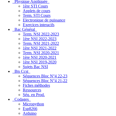
Physique Appliquée
1ère STI Cours
Applets de cours
Term. STI Cours
Electronique de puissance
Exercices interacifs
Bac Général
Term. NSI 2022-2023
1ère NSI 2022-2023
Term. NSI 2021-2022
1ère NSI 2021-2022
Term. NSI 2020-2021
1ère NSI 2020-2021
1ère NSI 2019-2020
Sujets Bac NSI
Bts Ccst
Séquences Bloc N°4 22-23
Séquences Bloc N°4 21-22
Fiches méthodes
Ressources
Séq. en Prod.
Codages
Micropython
Esp8266
Arduino