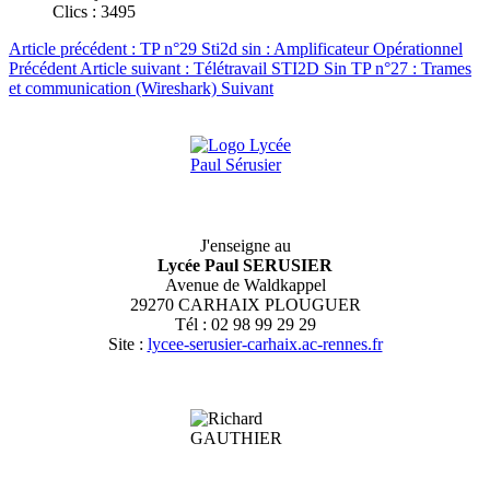
Clics : 3495
Article précédent : TP n°29 Sti2d sin : Amplificateur Opérationnel
Précédent
Article suivant : Télétravail STI2D Sin TP n°27 : Trames
et communication (Wireshark)
Suivant
J'enseigne au
Lycée Paul SERUSIER
Avenue de Waldkappel
29270 CARHAIX PLOUGUER
Tél : 02 98 99 29 29
Site :
lycee-serusier-carhaix.ac-rennes.fr