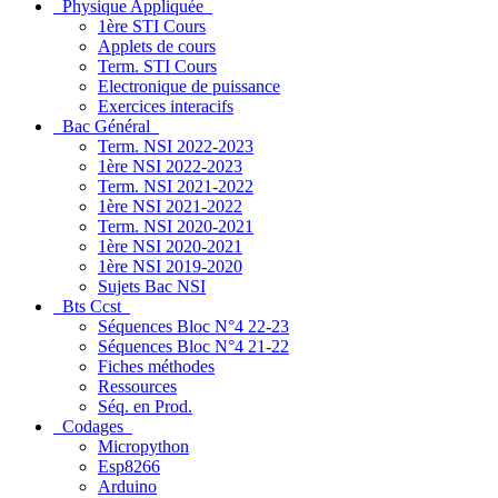
Physique Appliquée
1ère STI Cours
Applets de cours
Term. STI Cours
Electronique de puissance
Exercices interacifs
Bac Général
Term. NSI 2022-2023
1ère NSI 2022-2023
Term. NSI 2021-2022
1ère NSI 2021-2022
Term. NSI 2020-2021
1ère NSI 2020-2021
1ère NSI 2019-2020
Sujets Bac NSI
Bts Ccst
Séquences Bloc N°4 22-23
Séquences Bloc N°4 21-22
Fiches méthodes
Ressources
Séq. en Prod.
Codages
Micropython
Esp8266
Arduino