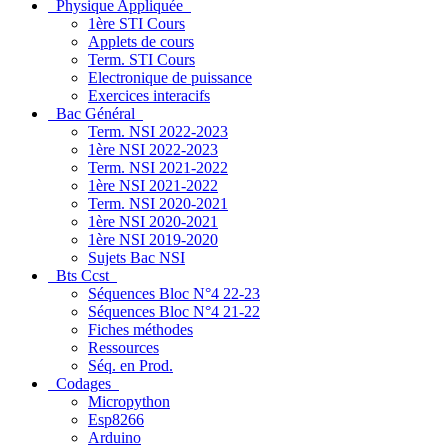
Physique Appliquée
1ère STI Cours
Applets de cours
Term. STI Cours
Electronique de puissance
Exercices interacifs
Bac Général
Term. NSI 2022-2023
1ère NSI 2022-2023
Term. NSI 2021-2022
1ère NSI 2021-2022
Term. NSI 2020-2021
1ère NSI 2020-2021
1ère NSI 2019-2020
Sujets Bac NSI
Bts Ccst
Séquences Bloc N°4 22-23
Séquences Bloc N°4 21-22
Fiches méthodes
Ressources
Séq. en Prod.
Codages
Micropython
Esp8266
Arduino