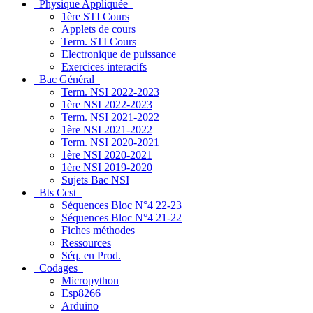
Physique Appliquée
1ère STI Cours
Applets de cours
Term. STI Cours
Electronique de puissance
Exercices interacifs
Bac Général
Term. NSI 2022-2023
1ère NSI 2022-2023
Term. NSI 2021-2022
1ère NSI 2021-2022
Term. NSI 2020-2021
1ère NSI 2020-2021
1ère NSI 2019-2020
Sujets Bac NSI
Bts Ccst
Séquences Bloc N°4 22-23
Séquences Bloc N°4 21-22
Fiches méthodes
Ressources
Séq. en Prod.
Codages
Micropython
Esp8266
Arduino