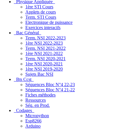
Physique Appliquée
1ère STI Cours
Applets de cours
Term. STI Cours
Electronique de puissance
Exercices interacifs
Bac Général
Term. NSI 2022-2023
1ère NSI 2022-2023
Term. NSI 2021-2022
1ère NSI 2021-2022
Term. NSI 2020-2021
1ère NSI 2020-2021
1ère NSI 2019-2020
Sujets Bac NSI
Bts Ccst
Séquences Bloc N°4 22-23
Séquences Bloc N°4 21-22
Fiches méthodes
Ressources
Séq. en Prod.
Codages
Micropython
Esp8266
Arduino