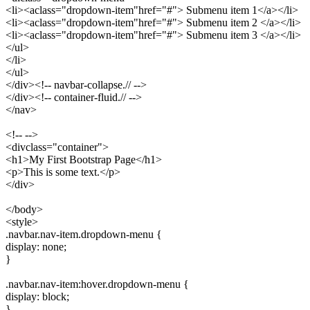
<li><aclass="dropdown-item"href="#"> Submenu item 1</a></li>
<li><aclass="dropdown-item"href="#"> Submenu item 2 </a></li>
<li><aclass="dropdown-item"href="#"> Submenu item 3 </a></li>
</ul>
</li>
</ul>
</div><!-- navbar-collapse.// -->
</div><!-- container-fluid.// -->
</nav>
<!-- -->
<divclass="container">
<h1>My First Bootstrap Page</h1>
<p>This is some text.</p>
</div>
</body>
<style>
.navbar.nav-item.dropdown-menu {
display: none;
}
.navbar.nav-item:hover.dropdown-menu {
display: block;
}