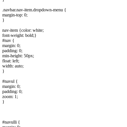
.navbar.nav-item.dropdown-menu {
margin-top: 0;
}
nav-item {color: white;
font-weight: bold;}
#nav {
margin: 0;
padding: 0;
min-height: 50px;
float: left;
width: auto;
}
#navul {
margin: 0;
padding: 0;
zoom: 1;
}
#navulli {