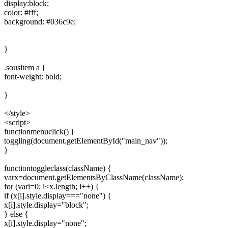
display:block;
color: #fff;
background: #036c9e;
}
.sousitem a {
font-weight: bold;
}
</style>
<script>
functionmenuclick() {
toggling(document.getElementById("main_nav"));
}
functiontoggleclass(className) {
varx=document.getElementsByClassName(className);
for (vari=0; i<x.length; i++) {
if (x[i].style.display==="none") {
x[i].style.display="block";
} else {
x[i].style.display="none";