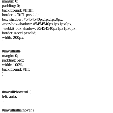
margin: 0;
padding: 0;
background: #ffffff;
border: #ffffff1pxsolid;
box-shadow: #5454540px1px1px0px;
-moz-box-shadow: #5454540px1px1px0px;
-webkit-box-shadow: #5454540px1px1px0px;
border: #ccc1pxsolid;
width: 200px;
}
#navulliulli{
margin: 0;
padding: 5px;
width: 100%;
background: #fff;
}
#navulli:hoverul {
left: auto;
}
#navulliullia:hover {