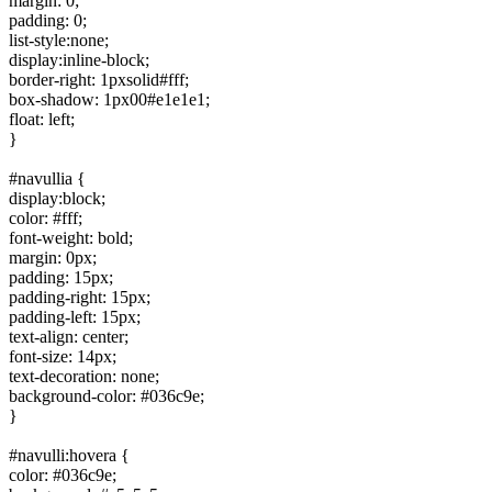
margin: 0;
padding: 0;
list-style:none;
display:inline-block;
border-right: 1pxsolid#fff;
box-shadow: 1px00#e1e1e1;
float: left;
}
#navullia {
display:block;
color: #fff;
font-weight: bold;
margin: 0px;
padding: 15px;
padding-right: 15px;
padding-left: 15px;
text-align: center;
font-size: 14px;
text-decoration: none;
background-color: #036c9e;
}
#navulli:hovera {
color: #036c9e;