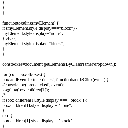
}
}
}
functiontoggling(myElement) {
if (myElement.style.display==="block") {
myElement.style.display="none";
} else {
myElement.style.display="block";
}
}
constboxes=document.getElementsByClassName('dropdown');
for (constboxofboxes) {
box.addEventListener('click', functionhandleClick(event) {
//console.log('box clicked', event);
toggling(box.children[1]);
/*
if (box.children[1].style.display === "block") {
box.children[1].style.display = "none";
}
else {
box.children[1].style.display = "block";
}