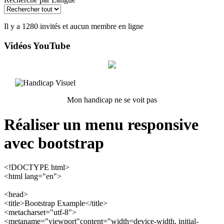
Il y a 1280 invités et aucun membre en ligne
Vidéos YouTube
Mon handicap ne se voit pas
Réaliser un menu responsive
avec bootstrap
<!DOCTYPE html>
<html lang="en">
<head>
<title>Bootstrap Example</title>
<metacharset="utf-8">
<metaname="viewport"content="width=device-width, initial-