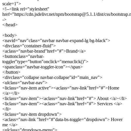
scale=1">
<!--<link rel="stylesheet"
href="https://cdn.jsdelivr.net/npm/bootstrap@5.1.1/dist/css/bootstrap.
->
</head>
<body>
<navid="nav"class="navbar navbar-expand-lg bg-black">
<divclass="container-fluid">
<aclass="navbar-brand"href="#">Brand</a>
<buttonclass="navbar-
toggler"type="button"onclick="menuclick()">
<spanclass="navbar-toggler-icon"></span>
</button>
<divclass="collapse navbar-collapse"id="main_nav">
<ulclass="navbar-nav">
<liclass="nav-item active"><aclass="nav-link"href="#">Home
</a></li>
<liclass="nav-item"><aclass="nav-link"href="#"> About </a></li>
<liclass="nav-item"><aclass="nav-link"href="#"> Services </a>
</li>
<liclass="nav-item dropdown">
<aclass="nav-link "href="#"data-bs-toggle="dropdown"> Hover
me </a>
<ulclass="dropdown-menu">