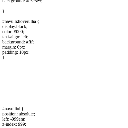
background: #e5e5e5;
}
#navulli:hoverullia {
display:block;
color: #000;
text-align: left;
background: #fff;
margin: 0px;
padding: 10px;
}
#navulliul {
position: absolute;
left: -999em;
z-index: 999;