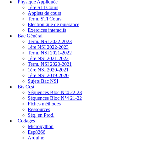
Physique Appliquée
1ère STI Cours
Applets de cours
Term. STI Cours
Electronique de puissance
Exercices interacifs
Bac Général
Term. NSI 2022-2023
1ère NSI 2022-2023
Term. NSI 2021-2022
1ère NSI 2021-2022
Term. NSI 2020-2021
1ère NSI 2020-2021
1ère NSI 2019-2020
Sujets Bac NSI
Bts Ccst
Séquences Bloc N°4 22-23
Séquences Bloc N°4 21-22
Fiches méthodes
Ressources
Séq. en Prod.
Codages
Micropython
Esp8266
Arduino