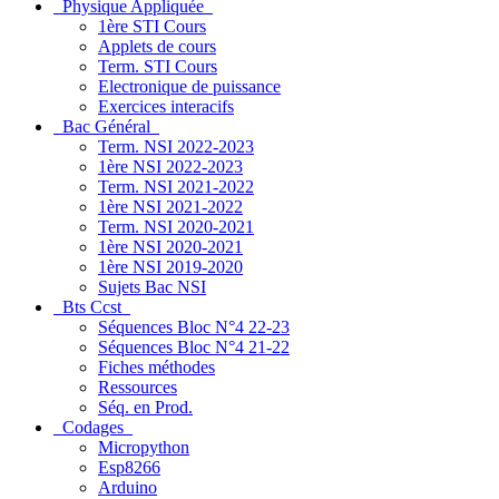
Physique Appliquée
1ère STI Cours
Applets de cours
Term. STI Cours
Electronique de puissance
Exercices interacifs
Bac Général
Term. NSI 2022-2023
1ère NSI 2022-2023
Term. NSI 2021-2022
1ère NSI 2021-2022
Term. NSI 2020-2021
1ère NSI 2020-2021
1ère NSI 2019-2020
Sujets Bac NSI
Bts Ccst
Séquences Bloc N°4 22-23
Séquences Bloc N°4 21-22
Fiches méthodes
Ressources
Séq. en Prod.
Codages
Micropython
Esp8266
Arduino