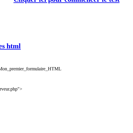
es html
es/Mon_premier_formulaire_HTML
rveur.php">