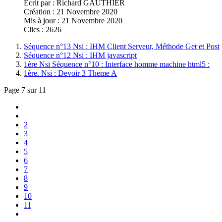
Écrit par :
Richard GAUTHIER
Création : 21 Novembre 2020
Mis à jour : 21 Novembre 2020
Clics : 2626
Séquence n°13 Nsi : IHM Client Serveur, Méthode Get et Post
Séquence n°12 Nsi : IHM javascript
1ère Nsi Séquence n°10 : Interface homme machine html5 :
1ère. Nsi : Devoir 3 Theme A
Page 7 sur 11
2
3
4
5
6
7
8
9
10
11