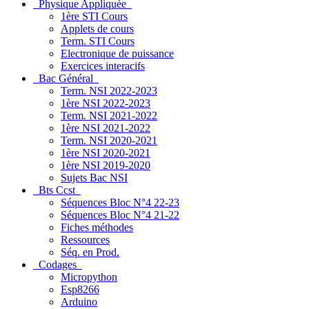
Physique Appliquée
1ère STI Cours
Applets de cours
Term. STI Cours
Electronique de puissance
Exercices interacifs
Bac Général
Term. NSI 2022-2023
1ère NSI 2022-2023
Term. NSI 2021-2022
1ère NSI 2021-2022
Term. NSI 2020-2021
1ère NSI 2020-2021
1ère NSI 2019-2020
Sujets Bac NSI
Bts Ccst
Séquences Bloc N°4 22-23
Séquences Bloc N°4 21-22
Fiches méthodes
Ressources
Séq. en Prod.
Codages
Micropython
Esp8266
Arduino